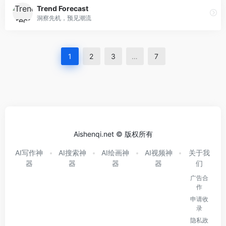
Trend Forecast
洞察先机，预见潮流
1
2
3
…
7
Aishenqi.net © 版权所有
AI写作神
AI搜索神
AI绘画神
AI视频神
关于我
器
器
器
器
们
广告合
作
申请收
录
隐私政