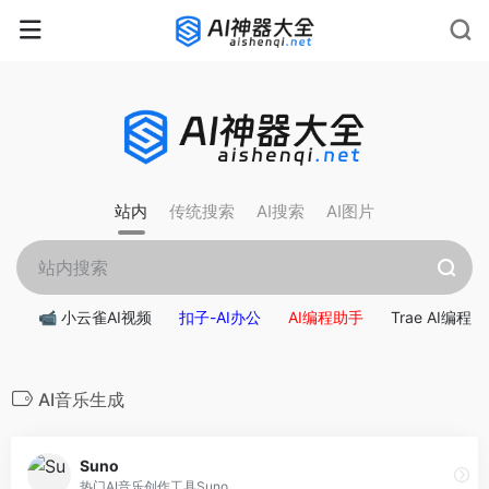
rnrn
rn
rnrn
rn
rn
rnrn
rn
rn
rn
rn
rn rn
rn
站内
传统搜索
AI搜索
AI图片
📹 小云雀AI视频
扣子-AI办公
AI编程助手
Trae AI编程
AI音乐生成
Suno
热门AI音乐创作工具Suno