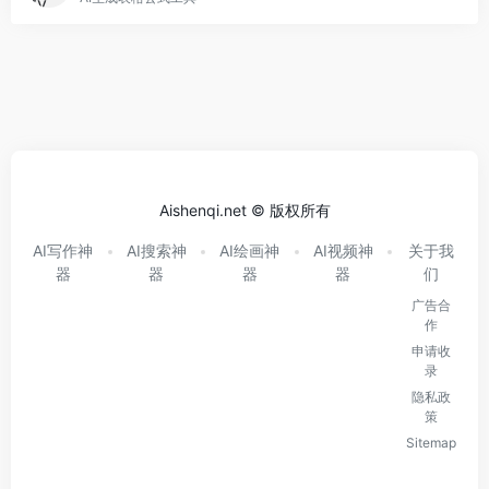
Aishenqi.net © 版权所有
AI写作神
AI搜索神
AI绘画神
AI视频神
关于我
器
器
器
器
们
广告合
作
申请收
录
隐私政
策
Sitemap