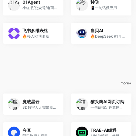
01Agent
秒哒
小红书/公众号/电商图文智能生成
📱一句话做应用
飞书多维表格
当贝AI
🔥接入R1满血版
🔥DeepSeek R1可联网满血版，提供极速、免费、免登录，优质AI大模型
more+
魔珐星云
猫头鹰AI网页订阅
3D数字人无需昂贵GPU，一键解锁超写实/二次元等多风格
一句话搞定任意网页的内容监控
夸克
TRAE-AI编程
阿里旗舰AI应用
AI辅助编程，代码自动修复