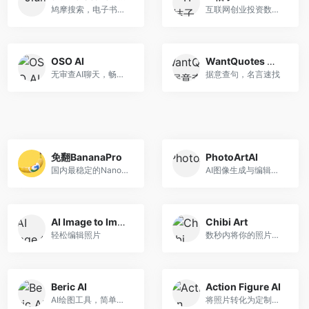
鸠摩搜索，电子书搜索引擎
互联网创业投资数据库
OSO AI
WantQuotes 据意查句
无审查AI聊天，畅快搜索
据意查句，名言速找
免翻BananaPro
PhotoArtAI
国内最稳定的NanoBananaPro平台，轻松搞定虚拟换衣,、换脸、漫剧分镜、商品图、模特图
AI图像生成与编辑工具
AI Image to Image Generator
Chibi Art
轻松编辑照片
数秒内将你的照片转换为可爱的Chibi图片
Beric AI
Action Figure AI
AI绘图工具，简单输入不同类型提示词，快速生成各种类型图片
将照片转化为定制动作人偶