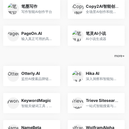
笔墨写作
Copy2AI智能创作助手
写作智能AI创作平台
全场景AI创作和批量生成内容
PageOn.AI
笔灵AI小说
输入真正可用的高质量PPT
AI小说生成器
more+
Otterly.AI
Hika AI
监控AI搜索品牌链接，优化在线可见度
深入洞察和智能知识映射的AI搜索引擎
KeywordMagic
Trieve Sitesearch
智能关键词工具，助力精准营销
一站式智能搜索与推荐，提升网站文档用户体验
NameBeta
WolframAlpha