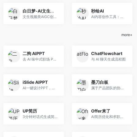
白日梦-AI文生视频
秒绘AI
文生视频类AIGC创作平台
AI内容创作工具：图片、视频、工作流
more+
二狗 AIPPT
ChatFlowchart
去 AI 味中式职场 PPT 生成工具
与 AI 聊天生成流程图
iSlide AIPPT
墨刀白板
AI一键设计PPT，支持输入主题、导入文件、上传模板生成PPT
属于产品团队的协作平台
UP简历
Offer来了
3分钟对话式生成简历
AI简历优化和求职信生成工具