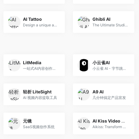
AI Tattoo
Ghibli AI
Design a unique and creative tattoo in seconds using our online tattoo maker
The Ultimate Studio Ghibli Style AI Image Generator
LitMedia
小云雀AI
一站式AI内容创作平台
小云雀 AI - 字节跳动旗下零...
轻析 LiteSight
A9 AI
AI 视频内容提取工具
几分钟搞定产品宣发
元镜
AI Kiss Video Generator
SaaS视频创作系统
Aikiss: Transform photos into romantic kissing videos with AI. Create customizab