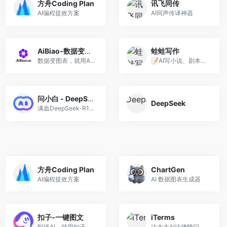
方舟Coding Plan
讯飞同传
AI编程提效方案
AI同声传译神器
AiBiao-数据变图表
蛙蛙写作
数据变图表，就用Ai表
📝AI写小说、剧本，一键成文。
问小白 - DeepSeek
DeepSeek
满血DeepSeek-R1免费使用
方舟Coding Plan
ChartGen
AI编程提效方案
AI 数据图表生成器
扣子-一键图文
iTerms
职场AI，就用扣子
法大大AI法律顾问