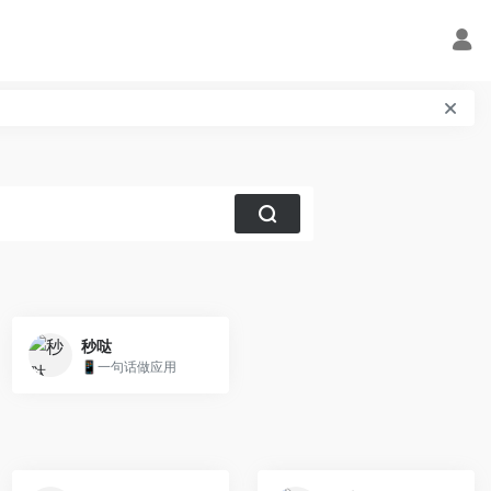
秒哒
📱一句话做应用