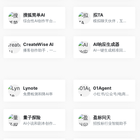
搜狐简单AI
拟TA
综合性AI创作平台，一键搞定绘图、写作、设计
模拟聊天伙伴，互动更亲切
CreateWise AI
AI响应生成器
播客创作助手，一键生成专业文稿
AI一键生成精准回复，支持多语气可选
Lynote
01Agent
免费检测和降AI率
小红书/公众号/电商图文智能生成
量子探险
盈标问天
AI小说和剧本创作工具
招投标行业智能助手