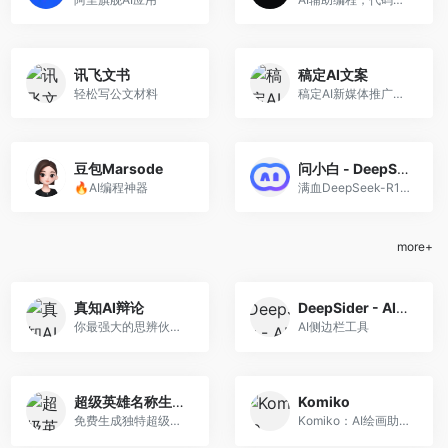
讯飞文书
稿定AI文案
轻松写公文材料
稿定AI新媒体推广文案生成器
豆包Marsode
问小白 - DeepSeek
🔥AI编程神器
满血DeepSeek-R1免费使用
more+
真知AI辩论
DeepSider - AI侧边栏
你最强大的思辨伙伴，帮你把事想清楚，说明白。
AI侧边栏工具
超级英雄名称生成器
Komiko
免费生成独特超级英雄名与背景故事
Komiko：AI绘画助力，快速创作漫画动画