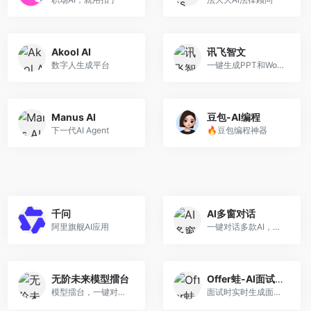
Akool AI
讯飞智文
数字人生成平台
一键生成PPT和Word，让学习生活更轻松
Manus AI
豆包-AI编程
下一代AI Agent
🔥豆包编程神器
千问
AI多窗对话
阿里旗舰AI应用
一键对话多款AI，腾讯元宝、KIMI等智能助手随心切换
无阶未来模型擂台
Offer蛙-AI面试助手
模型擂台，一键对话所有模型
面试时实时生成面试题答案的工具