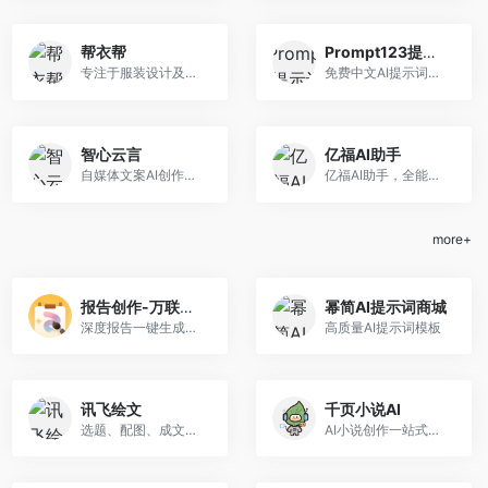
帮衣帮
Prompt123提示词宝库
专注于服装设计及印花创新
免费中文AI提示词，创意工作更轻松
智心云言
亿福AI助手
自媒体文案AI创作专家
亿福AI助手，全能创作伙伴，轻松赋能内容制作。
more+
报告创作-万联摩尔
幂简AI提示词商城
深度报告一键生成，报告写作全能助手
高质量AI提示词模板
讯飞绘文
千页小说AI
选题、配图、成文，一站式创作AI助手
AI小说创作一站式平台，从灵感到完稿