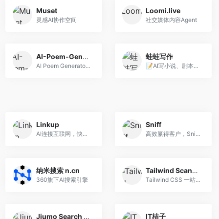
Muset
Loomi.live
灵感AI协作空间
社交媒体内容Agent
AI-Poem-Generator
蛙蛙写作
AI Poem Generator是什么 AI ...
📝AI写小说、剧本，一键成文。
Linkup
Sniff
AI连接互联网，快速获取内容
高效赢得客户，Sniff助您发现潜在商机。
纳米搜索 n.cn
Tailwind Scanner
360旗下AI搜索引擎
Tailwind CSS 一站式开发工具
Jiumo Search 鸠摩搜索
IT桔子