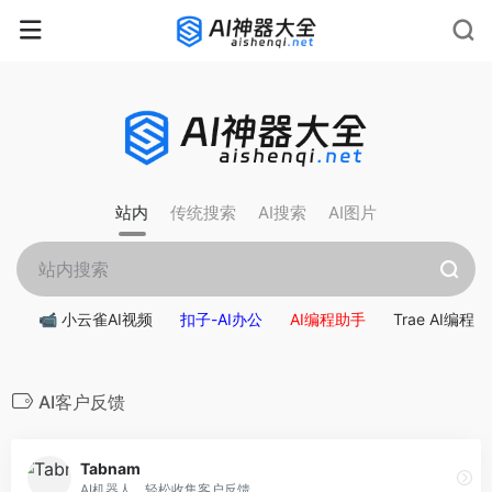
rnrn
rn
rnrn
rn
rn
rnrn
rn
rn
rn
rn
rn rn
rn
站内
传统搜索
AI搜索
AI图片
📹 小云雀AI视频
扣子-AI办公
AI编程助手
Trae AI编程
AI客户反馈
Tabnam
AI机器人，轻松收集客户反馈