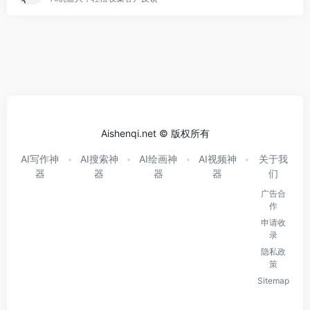
Aishenqi.net © 版权所有
AI写作神
AI搜索神
AI绘画神
AI视频神
关于我
器
器
器
器
们
广告合
作
申请收
录
隐私政
策
Sitemap