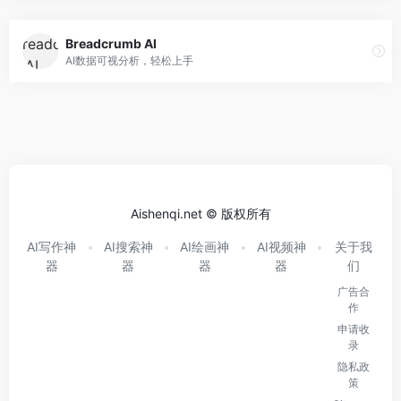
Breadcrumb AI
AI数据可视分析，轻松上手
Aishenqi.net © 版权所有
AI写作神
AI搜索神
AI绘画神
AI视频神
关于我
器
器
器
器
们
广告合
作
申请收
录
隐私政
策