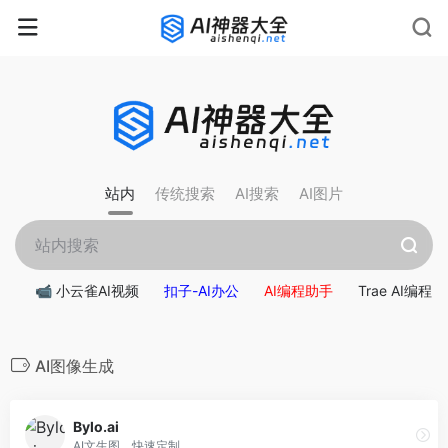
rnrn
rn
rnrn
rn
rn
rnrn
rn
rn
rn
rn
rn rn
rn
站内
传统搜索
AI搜索
AI图片
📹 小云雀AI视频
扣子-AI办公
AI编程助手
Trae AI编程
AI图像生成
Bylo.ai
AI文生图，快速定制