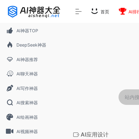
rnrn
rn
rnrn
rn
rn
rnrn
rn
rn
rn
rn
rn rn
rn
首页
AI排
AI神器TOP
DeepSeek神器
AI神器推荐
AI聊天神器
AI写作神器
AI搜索神器
AI绘画神器
AI视频神器
AI应用设计