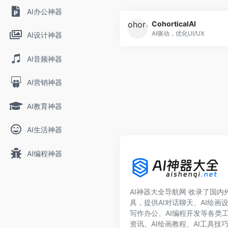
AI办公神器
CohorticalAI
AI驱动，优化UI/UX
AI设计神器
AI音频神器
AI营销神器
AI教育神器
AI生活神器
AI编程神器
AI神器大全导航网 收录了国内外1
具，提供AI对话聊天、AI绘画设
写作办公、AI编程开发等各类工
资讯、AI绘画教程、AI工具技