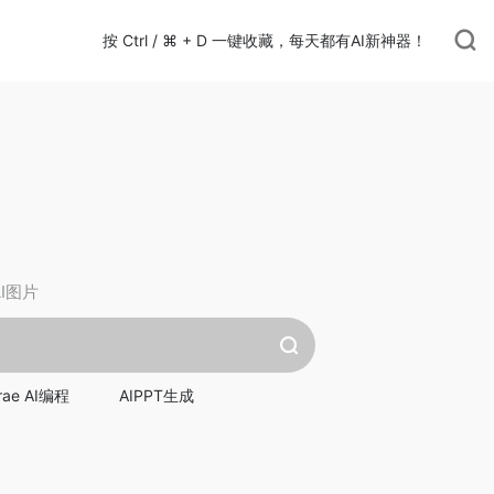
按 Ctrl / ⌘ + D 一键收藏，每天都有AI新神器！
AI图片
rae AI编程
AIPPT生成