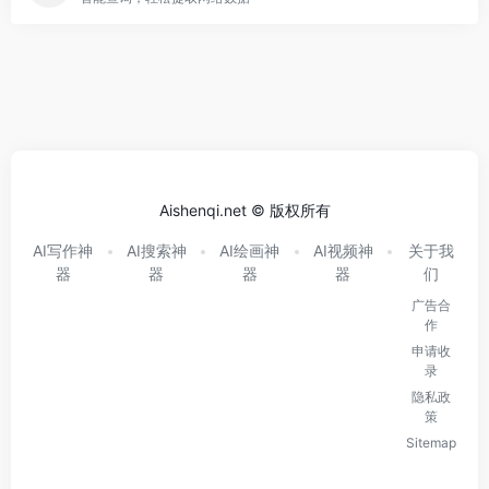
Aishenqi.net © 版权所有
AI写作神
AI搜索神
AI绘画神
AI视频神
关于我
器
器
器
器
们
广告合
作
申请收
录
隐私政
策
Sitemap