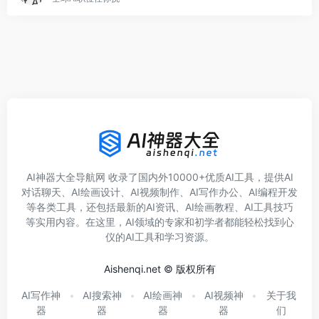
AI神器大全导航网 收录了国内外10000+优质AI工具，提供AI
对话聊天、AI绘画设计、AI视频制作、AI写作办公、AI编程开发
等各类工具，还包括最新的AI资讯、AI绘画教程、AI工具技巧
等实用内容。在这里，AI领域的专家和初学者都能轻松找到心
仪的AI工具和学习资源。
Aishenqi.net © 版权所有
AI写作神
AI搜索神
AI绘画神
AI视频神
关于我
器
器
器
器
们