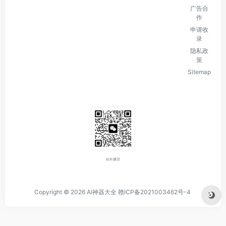
广告合
作
申请收
录
隐私政
策
Sitemap
站长微信
Copyright © 2026
AI神器大全
赣ICP备2021003462号-4
rn