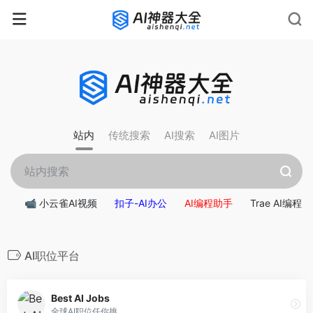
rnrn
rn
rnrn
rn
rn
rnrn
rn
rn
rn
rn
rn rn
rn
站内
传统搜索
AI搜索
AI图片
📹 小云雀AI视频
扣子-AI办公
AI编程助手
Trae AI编程
AI职位平台
Best AI Jobs
全球AI职位任你挑