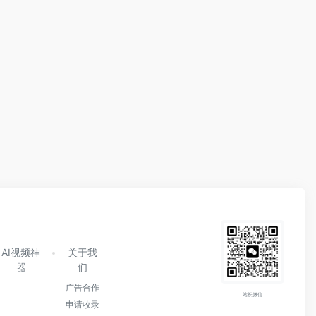
AI视频神
关于我
器
们
广告合作
站长微信
申请收录