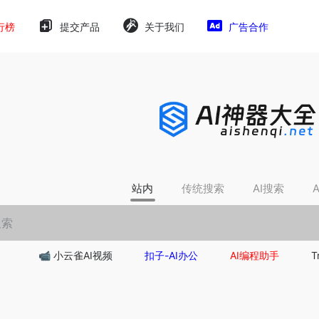
行榜
提交产品
关于我们
广告合作
站内
传统搜索
AI搜索
📹 小云雀AI视频
扣子-AI办公
AI编程助手
T