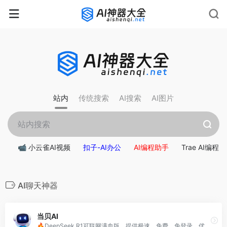
rnrn
rn
rnrn
rn
rn
rnrn
rn
rn
rn
rn
rn rn
rn
站内
传统搜索
AI搜索
AI图片
📹 小云雀AI视频
扣子-AI办公
AI编程助手
Trae AI编程
AI聊天神器
当贝AI
🔥DeepSeek R1可联网满血版，提供极速、免费、免登录，优质AI大模型