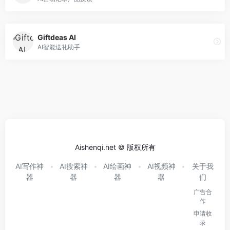
Giftdeas AI
AI智能送礼助手
Aishenqi.net © 版权所有
AI写作神
AI搜索神
AI绘画神
AI视频神
关于我
器
器
器
器
们
广告合
作
申请收
录