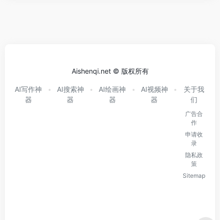
Aishenqi.net © 版权所有
AI写作神
AI搜索神
AI绘画神
AI视频神
关于我
器
器
器
器
们
广告合
作
申请收
录
隐私政
策
Sitemap