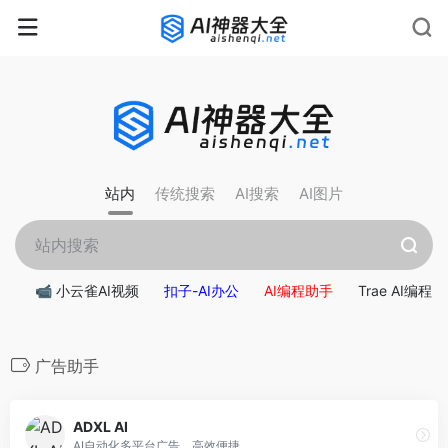
rnrn
rn
rnrn
rn
rn
rnrn
rn
rn
rn
rn
rn rn
rn
站内
传统搜索
AI搜索
AI图片
📹 小云雀AI视频
扣子-AI办公
AI编程助手
Trae AI编程
广告助手
ADXL AI
AI自动化多平台广告，高效便捷。