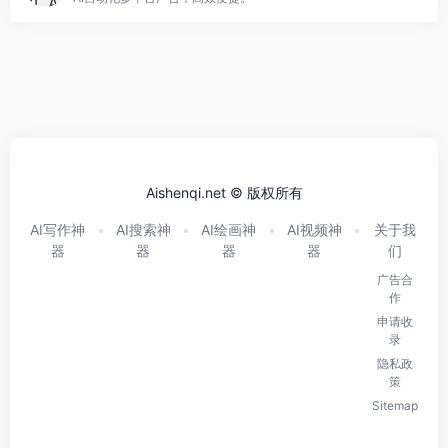
Aishenqi.net © 版权所有
AI写作神
AI搜索神
AI绘画神
AI视频神
关于我
器
器
器
器
们
广告合
作
申请收
录
隐私政
策
Sitemap