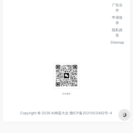
广告合
作
申请收
录
隐私政
策
Sitemap
站长微信
Copyright © 2026
AI神器大全
赣ICP备2021003462号-4
rn