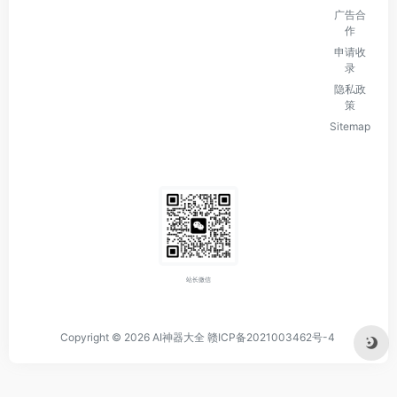
广告合
作
申请收
录
隐私政
策
Sitemap
站长微信
Copyright © 2026
AI神器大全
赣ICP备2021003462号-4
rn