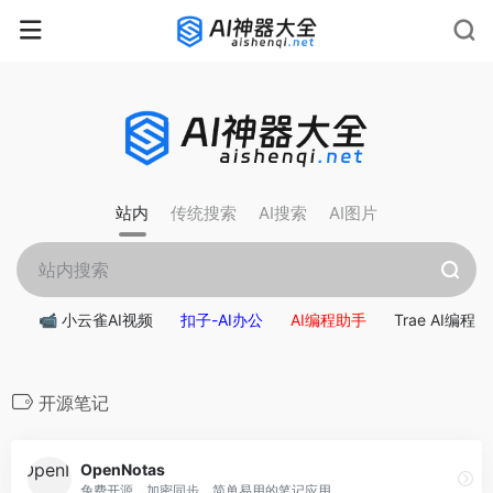
rnrn
rn
rnrn
rn
rn
rnrn
rn
rn
rn
rn
rn rn
rn
站内
传统搜索
AI搜索
AI图片
📹 小云雀AI视频
扣子-AI办公
AI编程助手
Trae AI编程
开源笔记
OpenNotas
免费开源，加密同步，简单易用的笔记应用