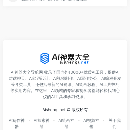
AI神器大全导航网 收录了国内外10000+优质AI工具，提供AI
对话聊天、AI绘画设计、AI视频制作、AI写作办公、AI编程开发
等各类工具，还包括最新的AI资讯、AI绘画教程、AI工具技巧
等实用内容。在这里，AI领域的专家和初学者都能轻松找到心
仪的AI工具和学习资源。
Aishenqi.net © 版权所有
AI写作神
AI搜索神
AI绘画神
AI视频神
关于我
器
器
器
器
们