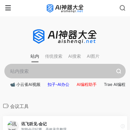
rnrn
rn
rnrn
rn
rn
rnrn
rn
rn
rn
rn
rn rn
rn
站内
传统搜索
AI搜索
AI图片
📹 小云雀AI视频
扣子-AI办公
AI编程助手
Trae AI编程
会议工具
讯飞听见·会记
智能会议纪要，高效录音整理