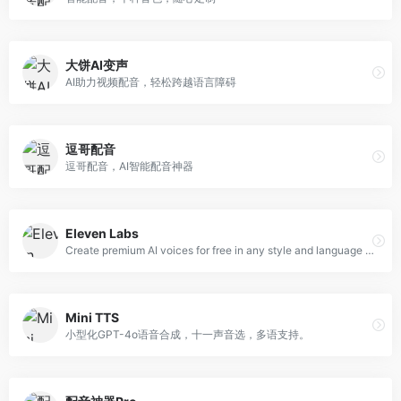
大饼AI变声
AI助力视频配音，轻松跨越语言障碍
逗哥配音
逗哥配音，AI智能配音神器
Eleven Labs
Create premium AI voices for free in any style and language with the most powerful online AI text to speech (TTS) software ever. Generate text to speech voiceovers in minutes with our character AI voice generator.
Mini TTS
小型化GPT-4o语音合成，十一声音选，多语支持。