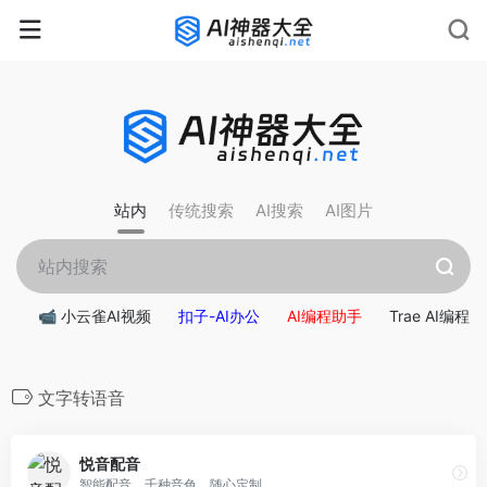
rnrn
rn
rnrn
rn
rn
rnrn
rn
rn
rn
rn
rn rn
rn
站内
传统搜索
AI搜索
AI图片
📹 小云雀AI视频
扣子-AI办公
AI编程助手
Trae AI编程
文字转语音
悦音配音
智能配音，千种音色，随心定制