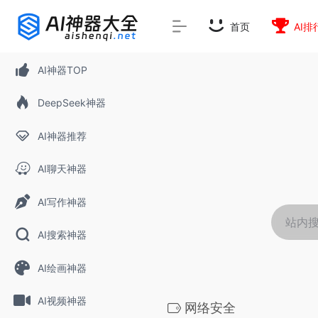
rnrn
rn
rnrn
rn
rn
rnrn
rn
rn
rn
rn
rn rn
rn
首页
AI排
AI神器TOP
DeepSeek神器
AI神器推荐
AI聊天神器
AI写作神器
AI搜索神器
AI绘画神器
AI视频神器
网络安全