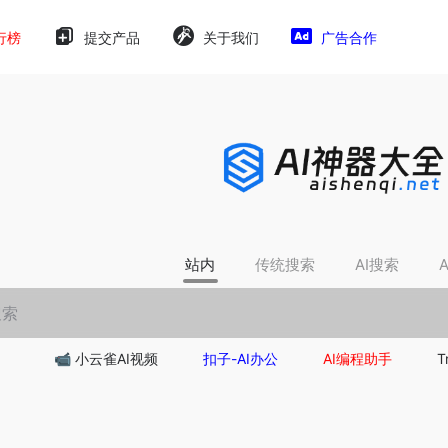
行榜
提交产品
关于我们
广告合作
站内
传统搜索
AI搜索
📹 小云雀AI视频
扣子-AI办公
AI编程助手
T