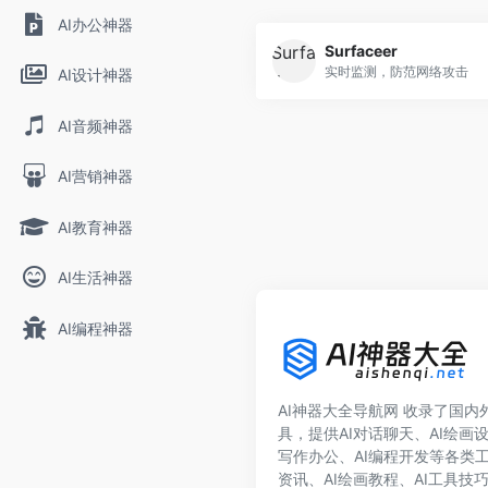
AI办公神器
Surfaceer
实时监测，防范网络攻击
AI设计神器
AI音频神器
AI营销神器
AI教育神器
AI生活神器
AI编程神器
AI神器大全导航网 收录了国内外1
具，提供AI对话聊天、AI绘画设
写作办公、AI编程开发等各类工
资讯、AI绘画教程、AI工具技