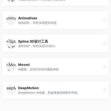
Animatives
动画创作，轻松实现您的创意
Spline 3D设计工具
实时协作，轻松实现3D设计。
Movmi
AI赋能，2D转3D动作捕捉神器
DeepMotion
DeepMotion AI动捕，高效便捷动画制作利器。