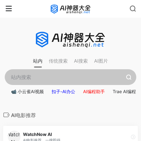
rnrn
rn
rnrn
rn
rn
rnrn
rn
rn
rn
rn
rn rn
rn
站内
传统搜索
AI搜索
AI图片
📹 小云雀AI视频
扣子-AI办公
AI编程助手
Trae AI编程
AI电影推荐
WatchNow AI
AI电影推荐，一搜即得