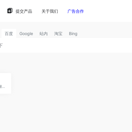
提交产品
关于我们
广告合作
百度
Google
站内
淘宝
Bing
Maket AI：AI赋能，设计无限，高效规划。