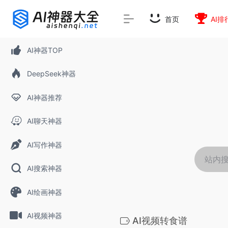
rnrn
rn
rnrn
rn
rn
rnrn
rn
rn
rn
rn
rn rn
rn
首页
AI排
AI神器TOP
DeepSeek神器
AI神器推荐
AI聊天神器
AI写作神器
AI搜索神器
AI绘画神器
AI视频神器
AI视频转食谱