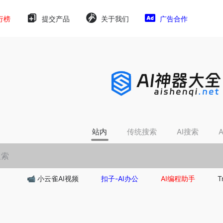
行榜
提交产品
关于我们
广告合作
站内
传统搜索
AI搜索
📹 小云雀AI视频
扣子-AI办公
AI编程助手
T