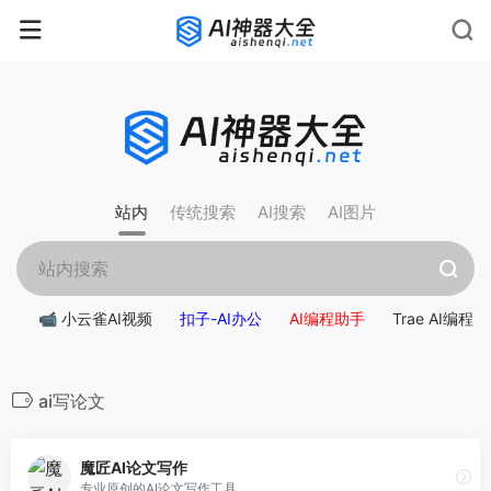
rnrn
rn
rnrn
rn
rn
rnrn
rn
rn
rn
rn
rn rn
rn
站内
传统搜索
AI搜索
AI图片
📹 小云雀AI视频
扣子-AI办公
AI编程助手
Trae AI编程
ai写论文
魔匠AI论文写作
专业原创的AI论文写作工具