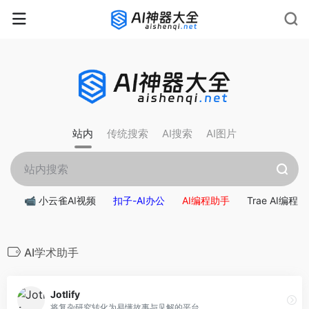
rnrn
rn
rnrn
rn
rn
rnrn
rn
rn
rn
rn
rn rn
rn
站内
传统搜索
AI搜索
AI图片
📹 小云雀AI视频
扣子-AI办公
AI编程助手
Trae AI编程
AI学术助手
Jotlify
将复杂研究转化为易懂故事与见解的平台