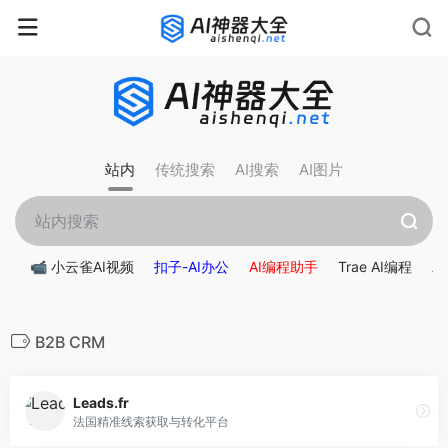
站内
传统搜索
AI搜索
AI图片
📹 小云雀AI视频
扣子-AI办公
AI编程助手
Trae AI编程
A
B2B CRM
Leads.fr
法国精准线索获取与转化平台