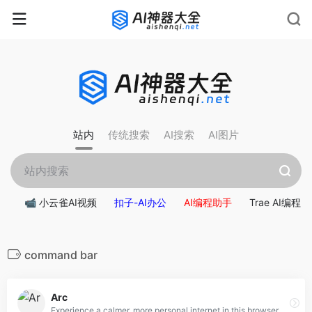
rnrn
rn
rnrn
rn
rn
rnrn
rn
rn
rn
rn
rn rn
rn
站内
传统搜索
AI搜索
AI图片
📹 小云雀AI视频
扣子-AI办公
AI编程助手
Trae AI编程
command bar
Arc
Experience a calmer, more personal internet in this browser designed for you. Let go of the clicks, the clutter, the distractions with the Arc browser.