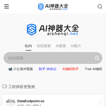
rnrn
rn
rnrn
rn
rn
rnrn
rn
rn
rn
rn
rn rn
rn
站内
传统搜索
AI搜索
AI图片
📹 小云雀AI视频
扣子-AI办公
AI编程助手
Trae AI编程
工程师薪资预测
DataEndpoint.co
AI/ML API一键接入