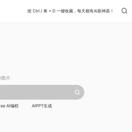
按 Ctrl / ⌘ + D 一键收藏，每天都有AI新神器！
AI图片
rae AI编程
AIPPT生成