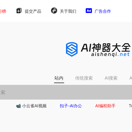
行榜
提交产品
关于我们
广告合作
站内
传统搜索
AI搜索
📹 小云雀AI视频
扣子-AI办公
AI编程助手
T