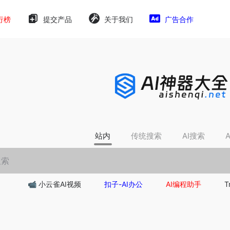
行榜
提交产品
关于我们
广告合作
站内
传统搜索
AI搜索
📹 小云雀AI视频
扣子-AI办公
AI编程助手
T