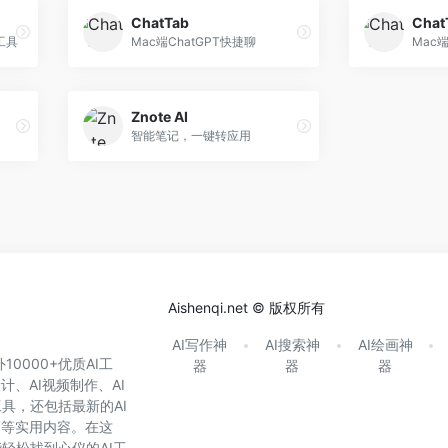
ChatTab
Chat
工具
Mac端ChatGPT快捷聊
Mac端
Znote AI
智能笔记，一键转应用
Aishenqi.net © 版权所有
AI写作神
AI搜索神
AI绘画神
0000+优质AI工
器
器
器
计、AI视频制作、AI
具，还包括最新的AI
巧等实用内容。在这
轻松找到心仪的AI工