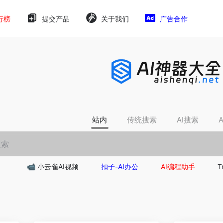
行榜
提交产品
关于我们
广告合作
站内
传统搜索
AI搜索
📹 小云雀AI视频
扣子-AI办公
AI编程助手
T