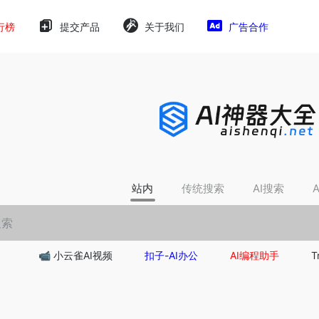
行榜
提交产品
关于我们
广告合作
站内
传统搜索
AI搜索
📹 小云雀AI视频
扣子-AI办公
AI编程助手
T