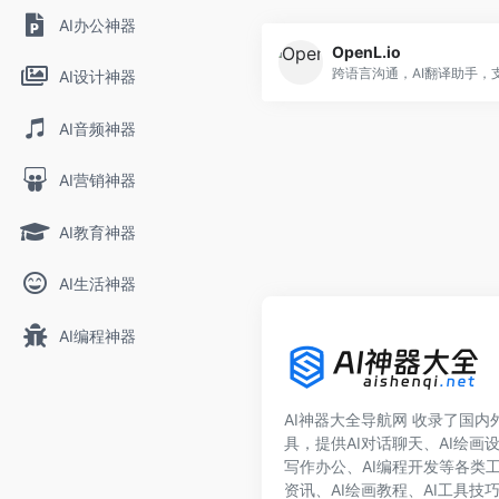
AI办公神器
OpenL.io
AI设计神器
AI音频神器
AI营销神器
AI教育神器
AI生活神器
AI编程神器
AI神器大全导航网 收录了国内外1
具，提供AI对话聊天、AI绘画设
写作办公、AI编程开发等各类工
资讯、AI绘画教程、AI工具技