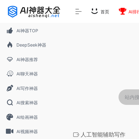
rnrn
rn
rnrn
rn
rn
rnrn
rn
rn
rn
rn
rn rn
rn
首页
AI排
AI神器TOP
DeepSeek神器
AI神器推荐
AI聊天神器
AI写作神器
AI搜索神器
AI绘画神器
AI视频神器
人工智能辅助写作