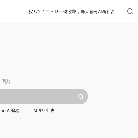
按 Ctrl / ⌘ + D 一键收藏，每天都有AI新神器！
AI图片
rae AI编程
AIPPT生成