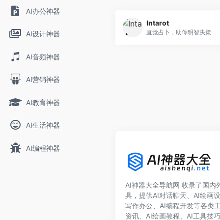
AI办公神器
Intarot
直觉占卜，助你明智决策
AI设计神器
AI音频神器
AI营销神器
AI教育神器
AI生活神器
AI编程神器
AI神器大全导航网 收录了国内外1
具，提供AI对话聊天、AI绘画设
写作办公、AI编程开发等各类工
资讯、AI绘画教程、AI工具技