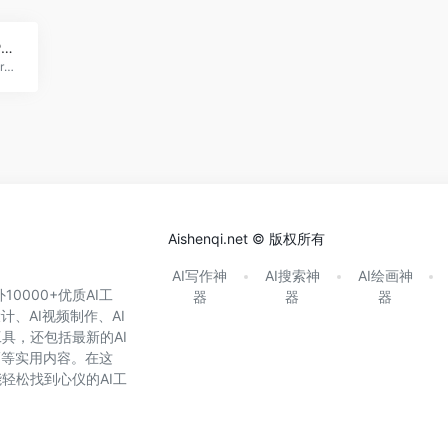
吴恩达AI课程：ChatGPT Prompt Engineering
一个半小时学会 ChatGPT Prompt 工程
Aishenqi.net © 版权所有
AI写作神
AI搜索神
AI绘画神
0000+优质AI工
器
器
器
计、AI视频制作、AI
具，还包括最新的AI
巧等实用内容。在这
轻松找到心仪的AI工