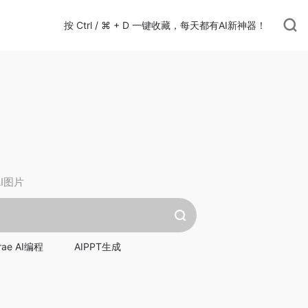
按 Ctrl / ⌘ + D 一键收藏，每天都有AI新神器！
AI图片
rae AI编程
AIPPT生成