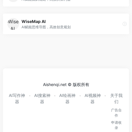
WiseMap AI
AI赋能思维导图，高效创意规划
Aishenqi.net © 版权所有
AI写作神
AI搜索神
AI绘画神
AI视频神
关于我
器
器
器
器
们
广告合
作
申请收
录