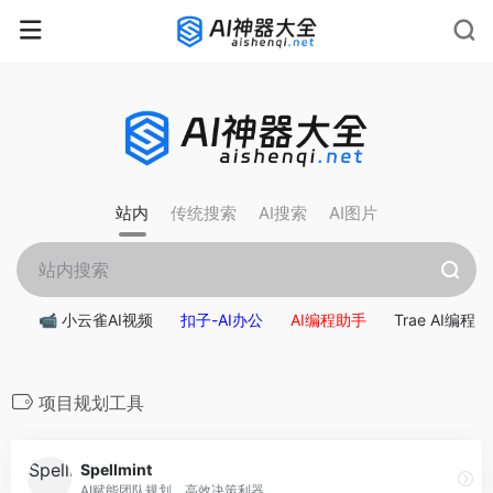
rnrn
rn
rnrn
rn
rn
rnrn
rn
rn
rn
rn
rn rn
rn
站内
传统搜索
AI搜索
AI图片
📹 小云雀AI视频
扣子-AI办公
AI编程助手
Trae AI编程
项目规划工具
Spellmint
AI赋能团队规划，高效决策利器