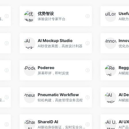
优势智设
Usef
器。
体验设计专家平台
AI助
AI Mockup Studio
Inno
AI秒变效果图，高效设计利器
优化办
Podereo
Regg
屏幕即评，即时反馈
AI赋
Pneumatic Workflow
AI D
Figma UI工具包，轻松打造应用
轻松构建，高效管理业务流程
AI赋
ShareID AI
AI UX
AI驱动身份验证，实时安全分享信息
AI产