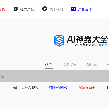
行榜
提交产品
关于我们
广告合作
站内
传统搜索
AI搜索
📹 小云雀AI视频
扣子-AI办公
AI编程助手
T