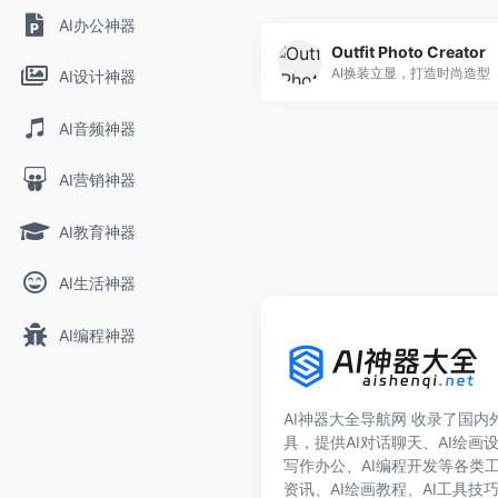
AI办公神器
Outfit Photo Creator
AI换装立显，打造时尚造型
AI设计神器
AI音频神器
AI营销神器
AI教育神器
AI生活神器
AI编程神器
AI神器大全导航网 收录了国内外1
具，提供AI对话聊天、AI绘画设
写作办公、AI编程开发等各类工
资讯、AI绘画教程、AI工具技