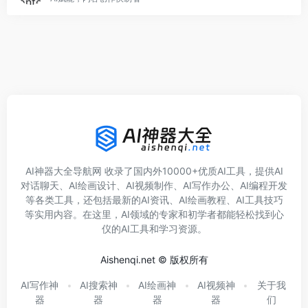
AI神器大全导航网 收录了国内外10000+优质AI工具，提供AI
对话聊天、AI绘画设计、AI视频制作、AI写作办公、AI编程开发
等各类工具，还包括最新的AI资讯、AI绘画教程、AI工具技巧
等实用内容。在这里，AI领域的专家和初学者都能轻松找到心
仪的AI工具和学习资源。
Aishenqi.net © 版权所有
AI写作神
AI搜索神
AI绘画神
AI视频神
关于我
器
器
器
器
们