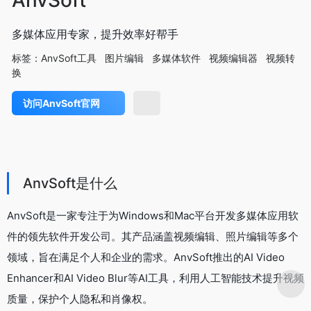
AI视频增强
AI视频神器
AI视频编辑