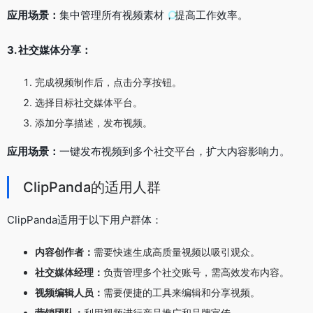
应用场景：
集中管理所有视频素材，提高工作效率。
3. 社交媒体分享：
完成视频制作后，点击分享按钮。
选择目标社交媒体平台。
添加分享描述，发布视频。
应用场景：
一键发布视频到多个社交平台，扩大内容影响力。
ClipPanda的适用人群
ClipPanda适用于以下用户群体：
内容创作者：
需要快速生成高质量视频以吸引观众。
社交媒体经理：
负责管理多个社交账号，需高效发布内容。
视频编辑人员：
需要便捷的工具来编辑和分享视频。
营销团队：
利用视频进行产品推广和品牌宣传。