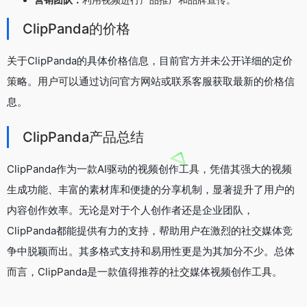
ClipPanda的价格
关于ClipPanda的具体价格信息，目前官方并未公开详细的定价
策略。用户可以通过访问官方网站或联系客服获取最新的价格信
息。
ClipPanda产品总结
ClipPanda作为一款AI驱动的视频创作工具，凭借其强大的视频
生成功能、丰富的素材库和便捷的分享机制，显著提升了用户的
内容创作效率。无论是对于个人创作者还是企业团队，
ClipPanda都能提供有力的支持，帮助用户在激烈的社交媒体竞
争中脱颖而出。其多格式支持和易用性更是为其加分不少。总体
而言，ClipPanda是一款值得推荐的社交媒体视频创作工具。