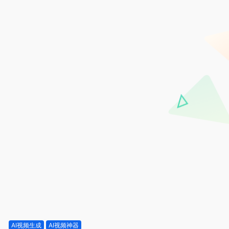
AI视频生成
AI视频神器