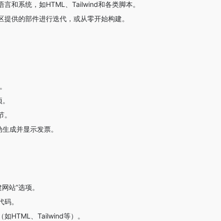
言和系统，如HTML、Tailwind和各类脚本。
区提供的部件进行迭代，或从零开始构建。
台。
项。
节。
动生成并显示发票。
。
创建网站”选项。
代码。
TML、Tailwind等）。