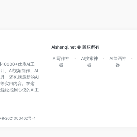
Aishenqi.net © 版权所有
AI写作神
AI搜索神
AI绘画神
0000+优质AI工
器
器
器
计、AI视频制作、AI
具，还包括最新的AI
巧等实用内容。在这
轻松找到心仪的AI工
P备2021003462号-4