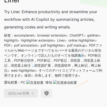
Try Liner. Enhance productivity and streamline your
workflow with AI Copilot by summarizing articles,
generating codes and writing emails.
标签：
aurumplanet
browser extension
ChatGPT
getliner
highlight
highlighter extension
Liner
online highlighter
PDF
pdf annotation
pdf highlighter
pdf markup
PDFファ
イルからWebページまですべてをカバーする最高のデジタル蛍光
ペンです。オンラインで読んだものすべてを強調表示
PDF标注
工具，PDF标注软件，PDF标记，PDF笔记，浏览器，浏览器上标
记，浏览器上标注，浏览器扩展，浏览器软件，网上标记，网上标
注
web highlighter
すべてのデバイスとプラットフォームで利
用できます
保存
共有します。無料で使用でき
爱站权重：
PC
移动
访问Liner官网