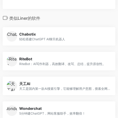
类似Liner的软件
Chabotix
轻松搭建ChatGPT AI聊天机器人
RiteBot
RiteBot：AI写作利器，高效翻译、改写、总结，提升原创性。
天工AI
天工是国内第一款AI搜索引擎，它能够理解用户意图，搜索全网海量信息，并通过人工智能技术，归纳、概括、整合这些信息，输出高质量、无广告的搜索结果，还能够把搜索结果自动整理为脑图和大纲，支持专业的学术科研类搜索。此外，天工还具备聊天、写作、问答、画画的能力。天工通过自然语言与用户进行问答交互，可满足知识问答、文章创作、逻辑推演、数理推算、代码编程、AI画画、虚拟人聊天、情感陪伴等多元化需求。天工还具有大量的智能体，在学习、职场、生活等多类场景中都能辅助你。
Wonderchat
5分钟建ChatGPT，网站客服助手，效率翻倍！