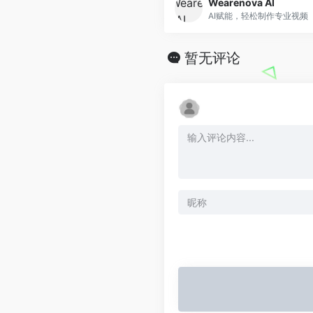
Wearenova AI
AI赋能，轻松制作专业视频
暂无评论