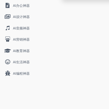
AI办公神器
AI设计神器
AI音频神器
AI营销神器
AI教育神器
AI生活神器
AI编程神器