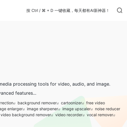
按 Ctrl / ⌘ + D 一键收藏，每天都有AI新神器！
 media processing tools for video, audio, and image.
vanced features...
rrection
background remover
cartoonizer
free video
age enlarger
image sharpener
image upscaler
noise reducer
video background remover
video recorder
vocal remover