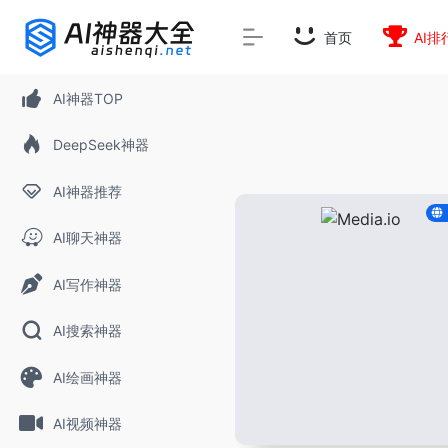
rnrn
rn
rnrn
rn
rn
rnrn
rn
rn
rn
rn
rn rn
rn
首页
AI排
AI神器TOP
DeepSeek神器
AI神器推荐
AI聊天神器
AI写作神器
AI搜索神器
AI绘画神器
AI视频神器