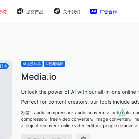
行榜
提交产品
关于我们
广告合作
AI视频神器
AI视频编辑
日本
Media.io
Unlock the power of AI with our all-in-one online
Perfect for content creators, our tools include ad
标签：
audio compressor
audio converter
auto color co
compressor
free video converter
image converter
im
object remover
online video editor
people remover