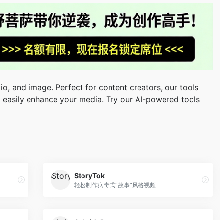
io, and image. Perfect for content creators, our tools
o easily enhance your media. Try our AI-powered tools
StoryTok
轻松制作病毒式“故事”风格视频