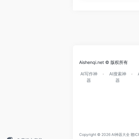
Aishenqi.net © 版权所有
AI写作神
AI搜索神
器
器
Copyright © 2026
AI神器大全
赣IC