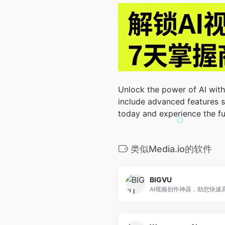
Unlock the power of AI with 
include advanced features s
today and experience the fut
类似Media.io的软件
BIGVU
AI视频创作神器，助您快速