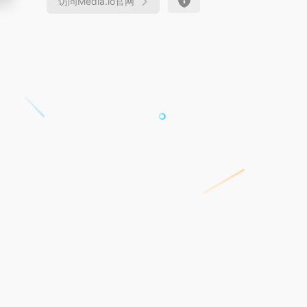
访问Media.io官网