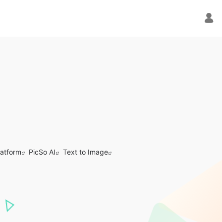
latform
PicSo AI
Text to Image