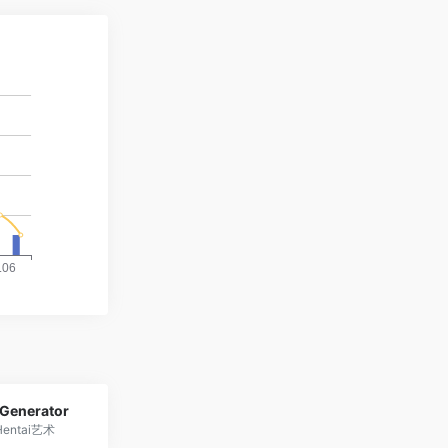
 Generator
entai艺术