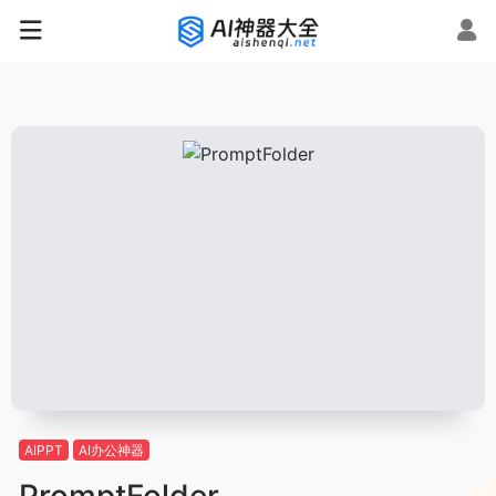
AIPPT
AI办公神器
PromptFolder