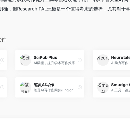
确，但Research PAL无疑是一个值得考虑的选择，尤其对于
软件
SciPub Plus
Neurotal
升写作效率
AI赋能，提升学术写作效率
AI助力写作
笔灵AI写作
Smudge 
笔灵AI写作官网(ibiling.cn) - 国内领先的AI写作助手与智能工具。专为提高写作效率而设计，提供免费的AI文章改写、论文辅助、商业计划书撰写等服务。无论是学术写作还是商业文案，笔灵AI写作都能快速生成高质量内容，简化您的写作过程。