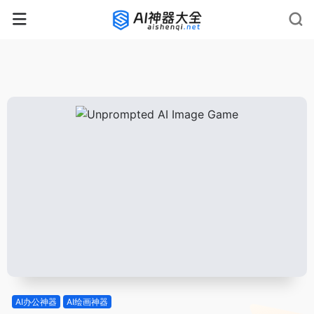
rnrn
rn
rnrn
rn
rn
rnrn
rn
rn
rn
rn
rn rn
rn
AI办公神器
AI绘画神器