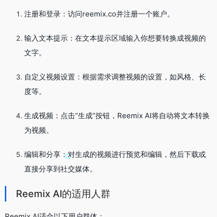
注册和登录：访问reemix.co并注册一个账户。
输入文本提示：在文本提示区域输入你想要转换成视频的
文字。
自定义视频设置：根据需求调整视频的设置，如风格、长
度等。
生成视频：点击“生成”按钮，Reemix AI将自动将文本转换
为视频。
编辑和分享：对生成的视频进行预览和编辑，然后下载或
直接分享到社交媒体。
Reemix AI的适用人群
Reemix AI适合以下用户群体：