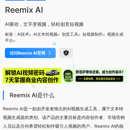
Reemix AI
AI驱动，文字变视频，轻松创意短视频
标签：
AI技术
AI文本转视频
创意工具
短视频制作
视频生成
平台
访问Reemix AI官网
Reemix AI是什么
Reemix AI是一款由开发者推出的AI视频生成工具，属于文本转
视频生成器的类别。该产品的主要目标是内容创作者、市场营销
人员以及任何希望轻松制作吸引人视频的用户。Reemix AI的核